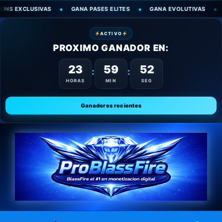
LUSIVAS
GANA PASES ELITES
GANA EVOLUTIVAS
GANA D
ACTIVO
PROXIMO GANADOR EN:
23
59
50
:
:
HORAS
MIN
SEG
Ganadores recientes
Saltar
al
contenido